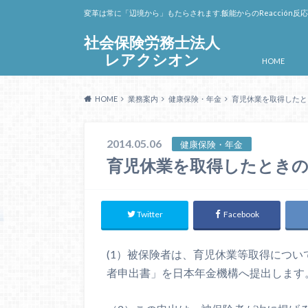
変革は常に「辺境から」もたらされます.飯能からのReacción反
社会保険労務士法人
レアクシオン
HOME
HOME
業務案内
健康保険・年金
育児休業を取得したと
2014.05.06
健康保険・年金
育児休業を取得したとき
Twitter
Facebook
(1）
被保険者は、育児休業等取得につい
者申出書」を日本年金機構へ提出します