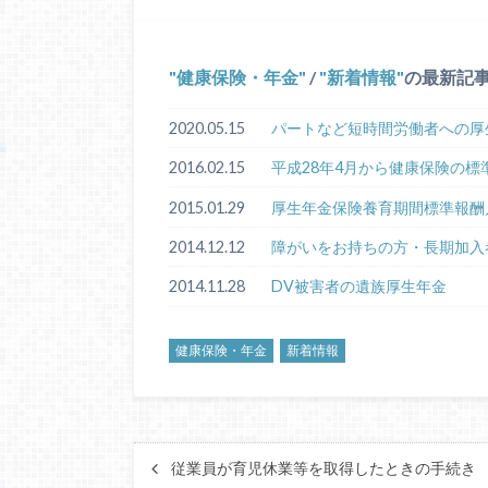
健康保険・年金
/
新着情報
の最新記
2020.05.15
パートなど短時間労働者への厚
2016.02.15
平成28年4月から健康保険の
2015.01.29
厚生年金保険養育期間標準報酬
2014.12.12
障がいをお持ちの方・長期加入
2014.11.28
DV被害者の遺族厚生年金
健康保険・年金
新着情報
従業員が育児休業等を取得したときの手続き