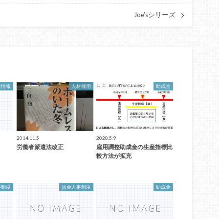
Joe’sシリーズ
着情報
人材採用
助成金
2014.11.5
2020.5.9
労働者派遣法改正
雇用調整助成金の生産指標比
較方法が拡充
事制度
賃金人事制度
助成金