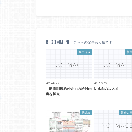
RECOMMEND
こちらの記事も人気です。
雇用保険
新
2014.8.27
2015.2.12
「教育訓練給付金」の給付内
助成金のススメ
容を拡充
助成金
賃金人