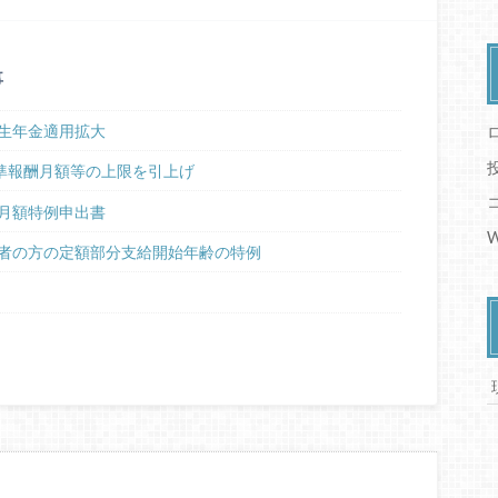
事
生年金適用拡大
標準報酬月額等の上限を引上げ
月額特例申出書
W
者の方の定額部分支給開始年齢の特例