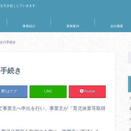
応を引き起こしていきます.
事業紹介
業務案内
会社概要
きの手続き
の手続き
はてブ
Pocket
LINE
て事業主へ申出を行い、事業主が「育児休業等取得
。