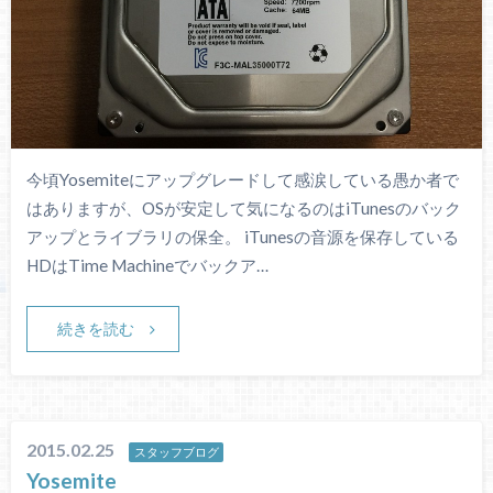
今頃Yosemiteにアップグレードして感涙している愚か者で
はありますが、OSが安定して気になるのはiTunesのバック
アップとライブラリの保全。 iTunesの音源を保存している
HDはTime Machineでバックア…
続きを読む
2015.02.25
スタッフブログ
Yosemite