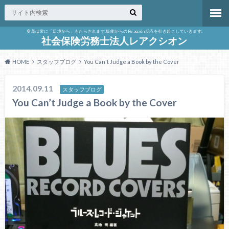
変革は常に「辺境から」もたらされます.飯能からのReacción反応を引き起こしていきます.
社会保険労務士法人レアクシオン
HOME
スタッフブログ
You Can't Judge a Book by the Cover
2014.09.11
スタッフブログ
You Can’t Judge a Book by the Cover