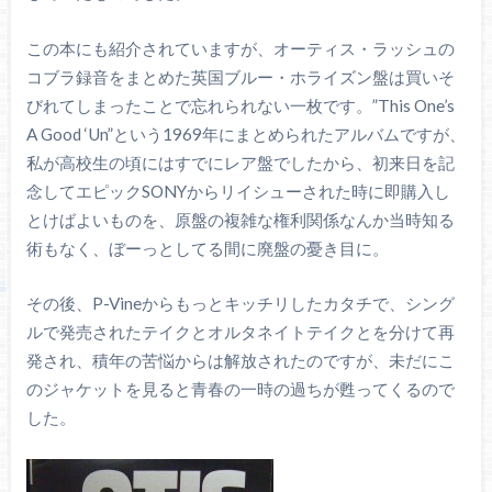
この本にも紹介されていますが、オーティス・ラッシュの
コブラ録音をまとめた英国ブルー・ホライズン盤は買いそ
びれてしまったことで忘れられない一枚です。”This One’s
A Good ‘Un”という1969年にまとめられたアルバムですが、
私が高校生の頃にはすでにレア盤でしたから、初来日を記
念してエピックSONYからリイシューされた時に即購入し
とけばよいものを、原盤の複雑な権利関係なんか当時知る
術もなく、ぼーっとしてる間に廃盤の憂き目に。
その後、P-Vineからもっとキッチリしたカタチで、シング
ルで発売されたテイクとオルタネイトテイクとを分けて再
発され、積年の苦悩からは解放されたのですが、未だにこ
のジャケットを見ると青春の一時の過ちが甦ってくるので
した。